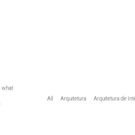
o what
All
Arquitetura
Arquitetura de Int
-